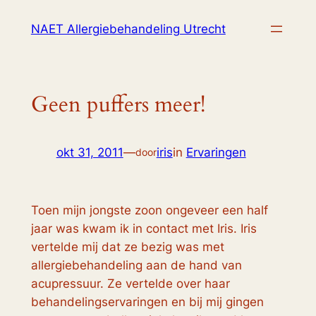
Ga
NAET Allergiebehandeling Utrecht
naar
de
inhoud
Geen puffers meer!
okt 31, 2011
—
iris
in
Ervaringen
door
Toen mijn jongste zoon ongeveer een half
jaar was kwam ik in contact met Iris. Iris
vertelde mij dat ze bezig was met
allergiebehandeling aan de hand van
acupressuur. Ze vertelde over haar
behandelingservaringen en bij mij gingen