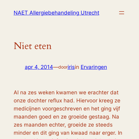
Ga
NAET Allergiebehandeling Utrecht
naar
de
inhoud
Niet eten
apr 4, 2014
—
iris
in
Ervaringen
door
Al na zes weken kwamen we erachter dat
onze dochter reflux had. Hiervoor kreeg ze
medicijnen voorgeschreven en het ging vijf
maanden goed en ze groeide gestaag. Na
zes maanden echter, groeide ze steeds
minder en dit ging van kwaad naar erger. In