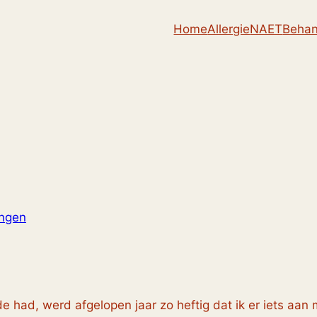
Home
Allergie
NAET
Behan
ingen
ode had, werd afgelopen jaar zo heftig dat ik er iets aa