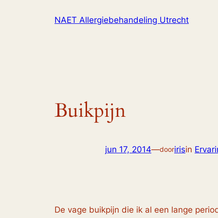
Ga
NAET Allergiebehandeling Utrecht
naar
de
inhoud
Buikpijn
jun 17, 2014
—
iris
in
Ervar
door
De vage buikpijn die ik al een lange peri