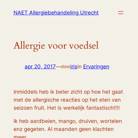
Ga
NAET Allergiebehandeling Utrecht
naar
de
inhoud
Allergie voor voedsel
apr 20, 2017
—
iris
in
Ervaringen
door
Inmiddels heb ik beter zicht op hoe het gaat
met de allergische reacties op het eten van
seizoen fruit. Het is werkelijk fantastisch!!!!
Ik heb aardbeien, mango, druiven, wortelen
enz gegeten. Al maanden geen klachten
meer.