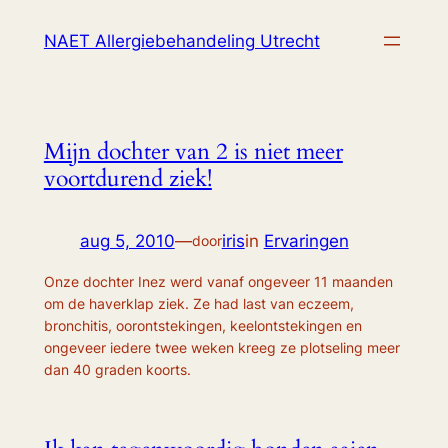
Ga
NAET Allergiebehandeling Utrecht
naar
de
inhoud
Mijn dochter van 2 is niet meer
voortdurend ziek!
aug 5, 2010
—
iris
in
Ervaringen
door
Onze dochter Inez werd vanaf ongeveer 11 maanden
om de haverklap ziek. Ze had last van eczeem,
bronchitis, oorontstekingen, keelontstekingen en
ongeveer iedere twee weken kreeg ze plotseling meer
dan 40 graden koorts.